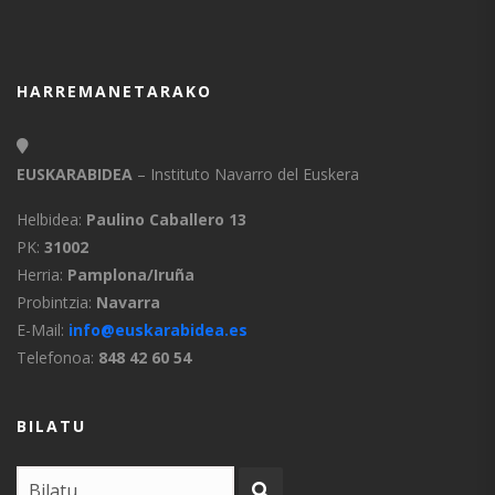
HARREMANETARAKO
EUSKARABIDEA
– Instituto Navarro del Euskera
Helbidea:
Paulino Caballero 13
PK:
31002
Herria:
Pamplona/Iruña
Probintzia:
Navarra
E-Mail:
info@euskarabidea.es
Telefonoa:
848 42 60 54
BILATU