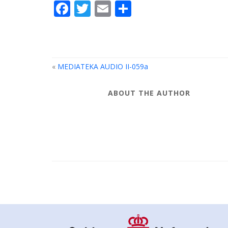
Facebook
Twitter
Email
Share
«
MEDIATEKA AUDIO II-059a
ABOUT THE AUTHOR