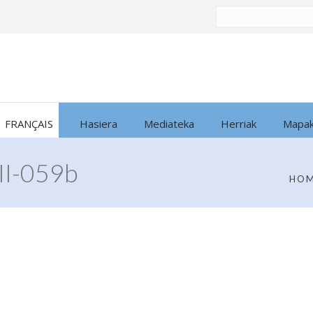
Bilatu
honen
arabera:
FRANÇAIS
Hasiera
Mediateka
Herriak
Mapa
I-059b
HO