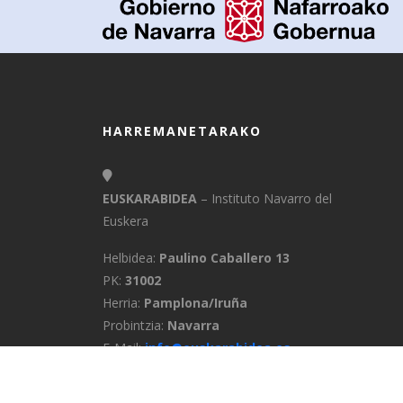
HARREMANETARAKO
EUSKARABIDEA
– Instituto Navarro del
Euskera
Helbidea:
Paulino Caballero 13
PK:
31002
Herria:
Pamplona/Iruña
Probintzia:
Navarra
E-Mail:
info@euskarabidea.es
Telefonoa:
848 42 60 54