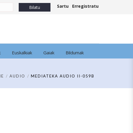
Sartu
Erregistratu
k
Euskalkiak
Gaiak
Bildumak
ME
AUDIO
MEDIATEKA AUDIO II-059B