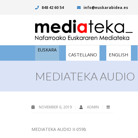
848 42 60 54
info@euskarabidea.es
EUSKARA
CASTELLANO
ENGLISH
MEDIATEKA AUDIO I
NOVEMBER 6, 2019
ADMIN
MEDIATEKA AUDIO II-059b