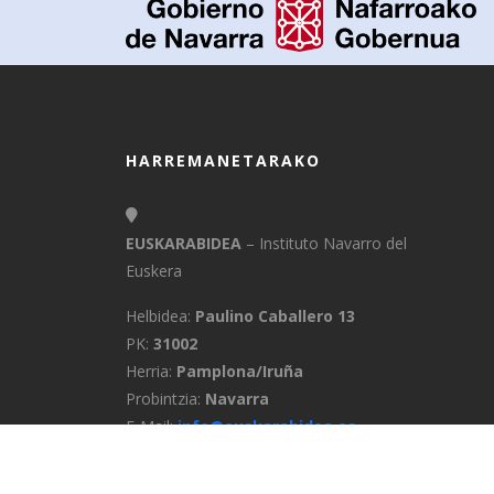
HARREMANETARAKO
EUSKARABIDEA
– Instituto Navarro del
Euskera
Helbidea:
Paulino Caballero 13
PK:
31002
Herria:
Pamplona/Iruña
Probintzia:
Navarra
E-Mail:
info@euskarabidea.es
Telefonoa:
848 42 60 54