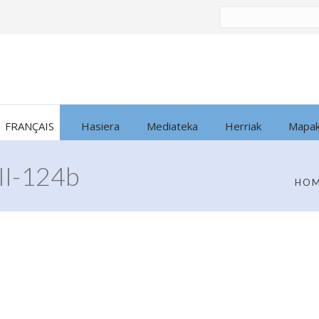
Bilatu
honen
arabera:
FRANÇAIS
Hasiera
Mediateka
Herriak
Mapa
I-124b
HO