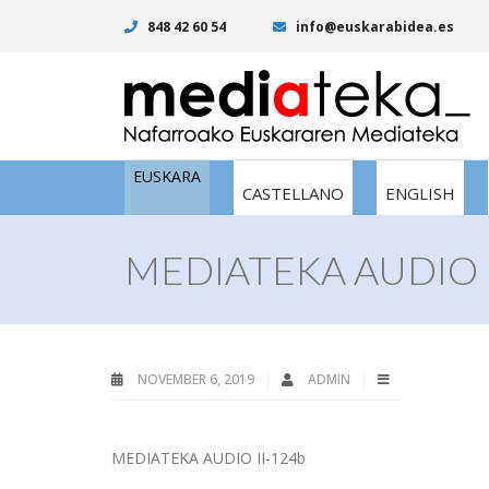
848 42 60 54
info@euskarabidea.es
EUSKARA
CASTELLANO
ENGLISH
MEDIATEKA AUDIO I
NOVEMBER 6, 2019
ADMIN
MEDIATEKA AUDIO II-124b