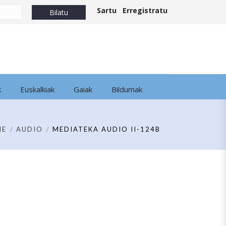
Sartu
Erregistratu
k
Euskalkiak
Gaiak
Bildumak
ME
AUDIO
MEDIATEKA AUDIO II-124B