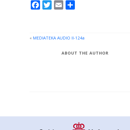
Facebook
Twitter
Email
Share
«
MEDIATEKA AUDIO II-124a
ABOUT THE AUTHOR