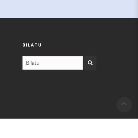
BILATU