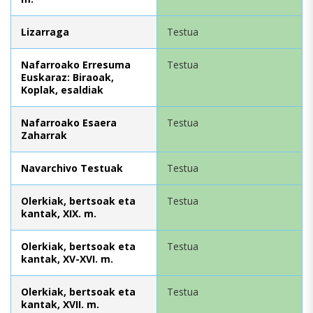
Lizarraga
Testua
Nafarroako Erresuma
Testua
Euskaraz: Biraoak,
Koplak, esaldiak
Nafarroako Esaera
Testua
Zaharrak
Navarchivo Testuak
Testua
Olerkiak, bertsoak eta
Testua
kantak, XIX. m.
Olerkiak, bertsoak eta
Testua
kantak, XV-XVI. m.
Olerkiak, bertsoak eta
Testua
kantak, XVII. m.