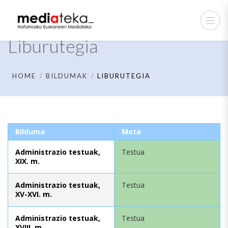
Liburutegia
HOME
BILDUMAK
LIBURUTEGIA
Bilduma
Mota
Administrazio testuak,
Testua
XIX. m.
Administrazio testuak,
Testua
XV-XVI. m.
Administrazio testuak,
Testua
XVIII. m