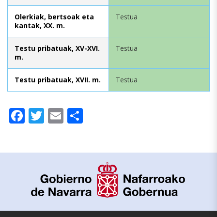
Olerkiak, bertsoak eta
Testua
kantak, XX. m.
Testu pribatuak, XV-XVI.
Testua
m.
Testu pribatuak, XVII. m.
Testua
Facebook
Twitter
Email
Share