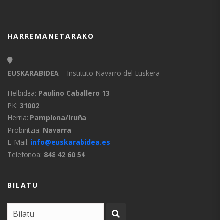
HARREMANETARAKO
EUSKARABIDEA
– Instituto Navarro del Euskera
Helbidea:
Paulino Caballero 13
PK:
31002
Herria:
Pamplona/Iruña
Probintzia:
Navarra
E-Mail:
info@euskarabidea.es
Telefonoa:
848 42 60 54
BILATU