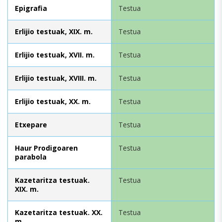
Epigrafia
Testua
Erlijio testuak, XIX. m.
Testua
Erlijio testuak, XVII. m.
Testua
Erlijio testuak, XVIII. m.
Testua
Erlijio testuak, XX. m.
Testua
Etxepare
Testua
Haur Prodigoaren
Testua
parabola
Kazetaritza testuak.
Testua
XIX. m.
Kazetaritza testuak. XX.
Testua
m.