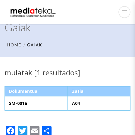
Gaiak
HOME
GAIAK
mulatak [1 resultados]
Dokumentua
Zatia
SM-001a
A04
Facebook
Twitter
Email
Share