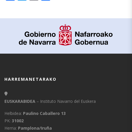
HARREMANETARAKO
EUSKARABIDEA
– Instituto Navarro del Euskera
Helbidea:
Paulino Caballero 13
PK:
31002
Herria:
Pamplona/Iruña