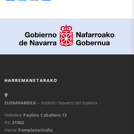
HARREMANETARAKO
EUSKARABIDEA
– Instituto Navarro del Euskera
Helbidea:
Paulino Caballero 13
PK:
31002
Herria:
Pamplona/Iruña