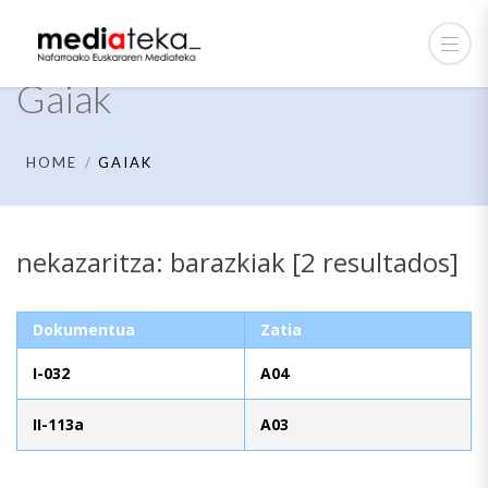
Gaiak
HOME
GAIAK
nekazaritza: barazkiak [2 resultados]
Dokumentua
Zatia
I-032
A04
II-113a
A03