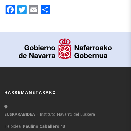
Facebook
Twitter
Email
Share
HARREMANETARAKO
EUSKARABIDEA
– Instituto Navarro del Euskera
Helbidea:
Paulino Caballero 13