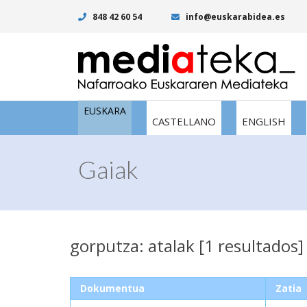
848 42 60 54
info@euskarabidea.es
EUSKARA
CASTELLANO
ENGLISH
Gaiak
gorputza: atalak [1 resultados]
Dokumentua
Zatia