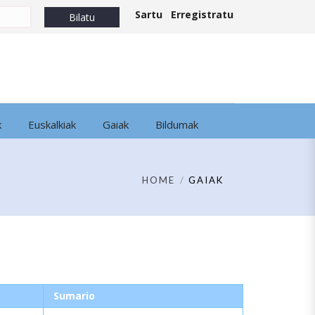
Sartu
Erregistratu
k
Euskalkiak
Gaiak
Bildumak
HOME
GAIAK
Sumario