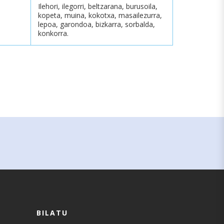
Ilehori, ilegorri, beltzarana, burusoila,
kopeta, muina, kokotxa, masailezurra,
lepoa, garondoa, bizkarra, sorbalda,
konkorra.
BILATU