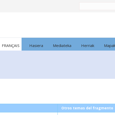
Bilatu
honen
arabera:
FRANÇAIS
Hasiera
Mediateka
Herriak
Mapa
Otros temas del fragmento