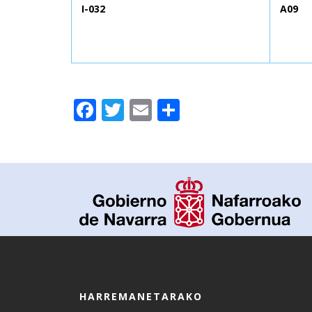
I-032
A09
Facebook
Twitter
Email
Share
HARREMANETARAKO