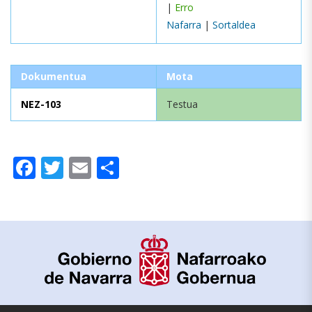
|
Erro
Nafarra
|
Sortaldea
Dokumentua
Mota
NEZ-103
Testua
Facebook
Twitter
Email
Share