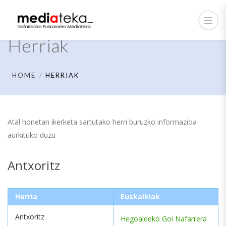
Herriak
HOME
HERRIAK
Atal honetan ikerketa sartutako herri buruzko informazioa
aurkituko duzu
Antxoritz
Herria
Euskalkiak
Antxoritz
Hegoaldeko Goi Nafarrera