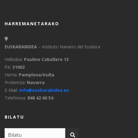
HARREMANETARAKO
EUSKARABIDEA
– Instituto Navarro del Euskera
Helbidea:
Paulino Caballero 13
PK:
31002
Herria:
Pamplona/Iruña
Probintzia:
Navarra
E-Mail:
info@euskarabidea.es
Telefonoa:
848 42 60 54
BILATU