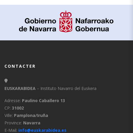
CONTACTER
EUSKARABIDEA
– Instituto Navarro del Euskera
Adresse:
Paulino Caballero 13
CP:
31002
Ville:
Pamplona/Iruña
Province:
Navarra
E-Mail:
info@euskarabidea.es