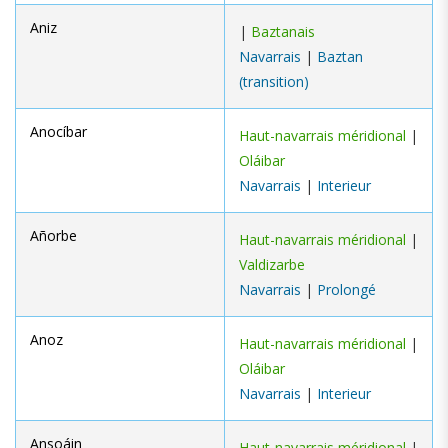
Aniz
|
Baztanais
Navarrais
|
Baztan
(transition)
Anocíbar
Haut-navarrais méridional
|
Oláibar
Navarrais
|
Interieur
Añorbe
Haut-navarrais méridional
|
Valdizarbe
Navarrais
|
Prolongé
Anoz
Haut-navarrais méridional
|
Oláibar
Navarrais
|
Interieur
Ansoáin
Haut-navarrais méridional
|