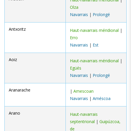
Olza
Navarrais
|
Prolongé
Antxoritz
Haut-navarrais méridional
|
Erro
Navarrais
|
Est
Aoiz
Haut-navarrais méridional
|
Egüés
Navarrais
|
Prolongé
Aranarache
|
Amescoan
Navarrais
|
Améscoa
Arano
Haut-navarrais
septentrional
|
Guipúzcoa,
de