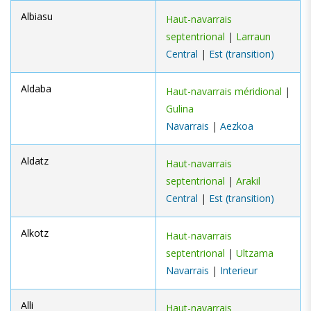
Albiasu
Haut-navarrais
septentrional
|
Larraun
Central
|
Est (transition)
Aldaba
Haut-navarrais méridional
|
Gulina
Navarrais
|
Aezkoa
Aldatz
Haut-navarrais
septentrional
|
Arakil
Central
|
Est (transition)
Alkotz
Haut-navarrais
septentrional
|
Ultzama
Navarrais
|
Interieur
Alli
Haut-navarrais