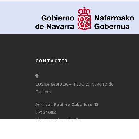
CONTACTER
EUSKARABIDEA
– Instituto Navarro del
Euskera
Adresse:
Paulino Caballero 13
CP:
31002
Ville:
Pamplona/Iruña
Province:
Navarra
E-Mail:
info@euskarabidea.es