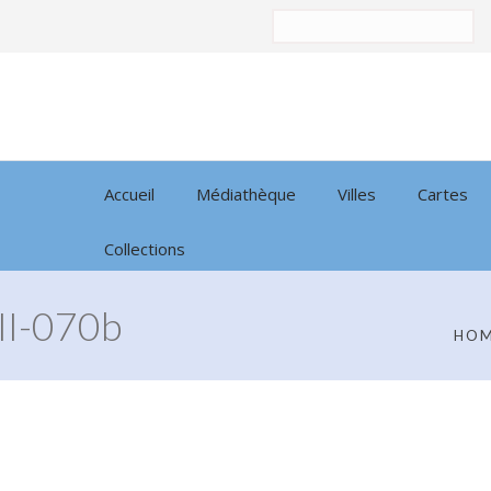
Trier
par:
Accueil
Médiathèque
Villes
Cartes
Collections
I-070b
HO