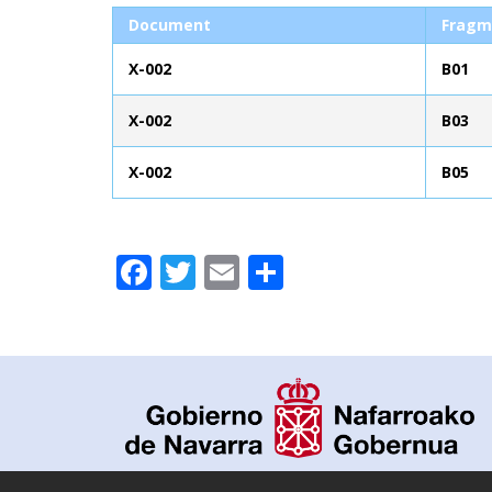
Document
Fragm
X-002
B01
X-002
B03
X-002
B05
Facebook
Twitter
Email
Partager