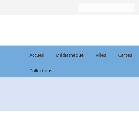
Trier
par:
Accueil
Médiathèque
Villes
Cartes
Collections