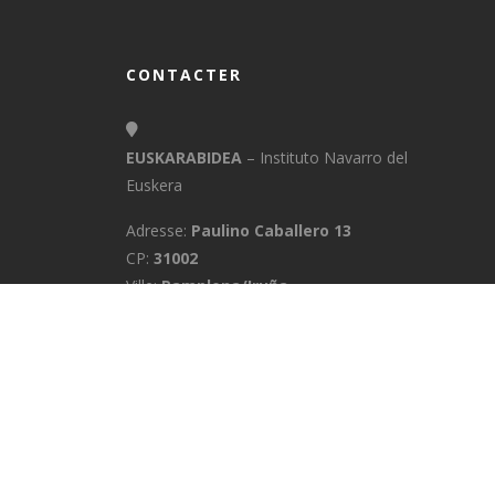
CONTACTER
EUSKARABIDEA
– Instituto Navarro del
Euskera
Adresse:
Paulino Caballero 13
CP:
31002
Ville:
Pamplona/Iruña
Province:
Navarra
E-Mail:
info@euskarabidea.es
Téléphone:
848 42 60 54
ACCUEIL
MÉDIATHÈQUE
CONTACTE