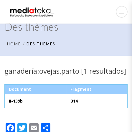
Des thèmes
HOME
DES THÈMES
ganadería:ovejas,parto [1 resultados]
Document
Fragment
II-139b
B14
Facebook
Twitter
Email
Partager