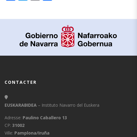
CONTACTER
EUSKARABIDEA
– Instituto Navarro del Euskera
Adresse:
Paulino Caballero 13
CP:
31002
Ville:
Pamplona/Iruña