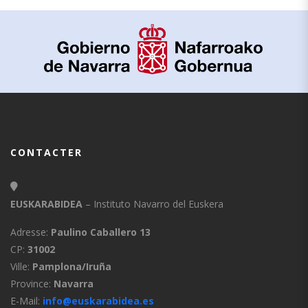
CONTACTER
EUSKARABIDEA
– Instituto Navarro del Euskera
Adresse:
Paulino Caballero 13
CP:
31002
Ville:
Pamplona/Iruña
Province:
Navarra
E-Mail:
info@euskarabidea.es