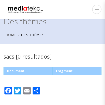
Des thèmes
HOME
DES THÈMES
sacs [0 resultados]
Document
Fragment
Facebook
Twitter
Email
Partager