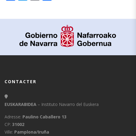
CONTACTER
EUSKARABIDEA
– Instituto Navarro del Euskera
Adresse:
Paulino Caballero 13
CP:
31002
Ville:
Pamplona/Iruña