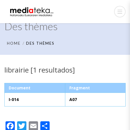
Des thèmes
HOME
DES THÈMES
librairie [1 resultados]
Document
Fragment
I-014
A07
Facebook
Twitter
Email
Partager