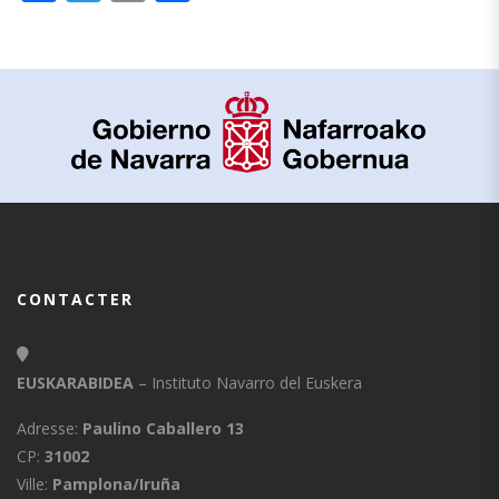
CONTACTER
EUSKARABIDEA
– Instituto Navarro del Euskera
Adresse:
Paulino Caballero 13
CP:
31002
Ville:
Pamplona/Iruña