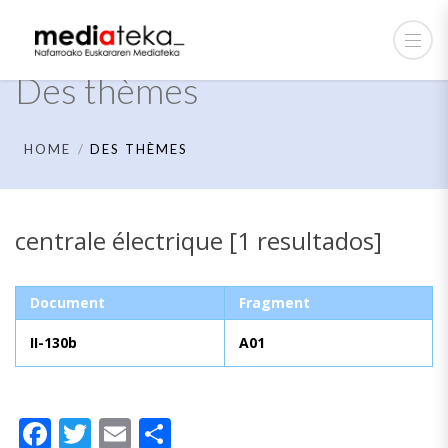
Des thèmes
HOME
DES THÈMES
centrale électrique [1 resultados]
Document
Fragment
II-130b
A01
Facebook
Twitter
Email
Partager