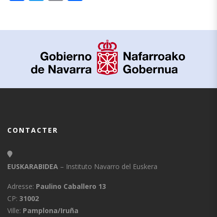
CONTACTER
EUSKARABIDEA
– Instituto Navarro del Euskera
Adresse:
Paulino Caballero 13
CP:
31002
Ville:
Pamplona/Iruña