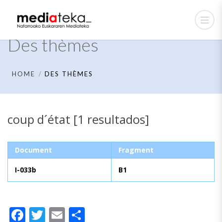
Des thèmes
HOME
DES THÈMES
coup d´état [1 resultados]
Document
Fragment
I-033b
B1
Facebook
Twitter
Email
Partager