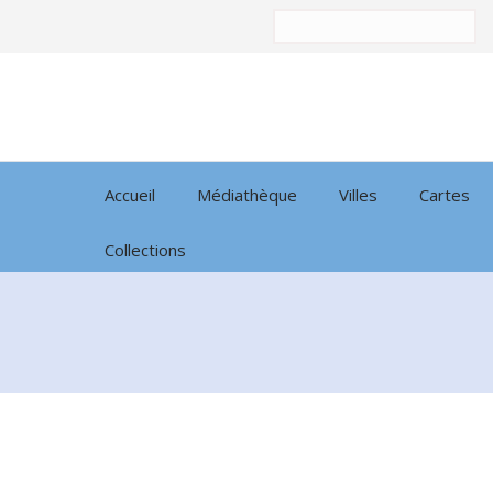
Trier
par:
Accueil
Médiathèque
Villes
Cartes
Collections