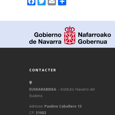
Facebook
Twitter
Email
Partager
CONTACTER
EUSKARABIDEA
– Instituto Navarro del
Euskera
Adresse:
Paulino Caballero 13
CP:
31002