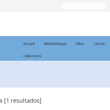
Trier
par:
Accueil
Médiathèque
Villes
Cartes
Collections
a [1 resultados]