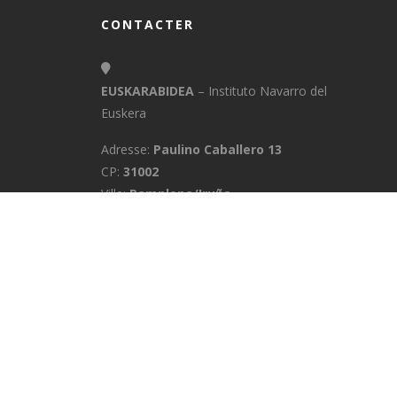
CONTACTER
EUSKARABIDEA
– Instituto Navarro del
Euskera
Adresse:
Paulino Caballero 13
CP:
31002
Ville:
Pamplona/Iruña
Province:
Navarra
E-Mail:
info@euskarabidea.es
Téléphone:
848 42 60 54
ACCUEIL
MÉDIATHÈQUE
CONTACTE
CONFIDENTIALITÉ