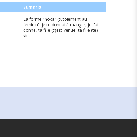
Sumario
La forme "noka" (tutoiement au
féminin): je te donnai à manger, je t’ai
donné, ta fille (t’)est venue, ta fille (te)
vint.