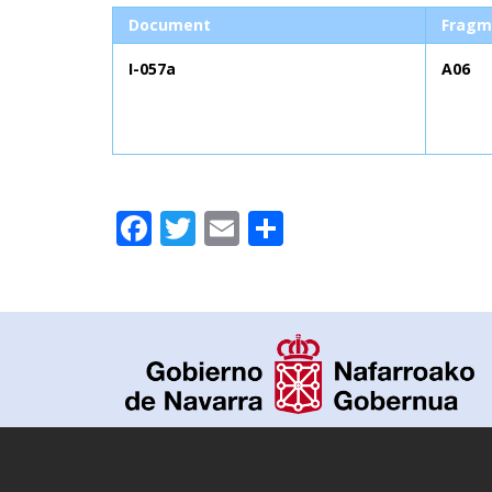
Document
Fragm
I-057a
A06
Facebook
Twitter
Email
Partager