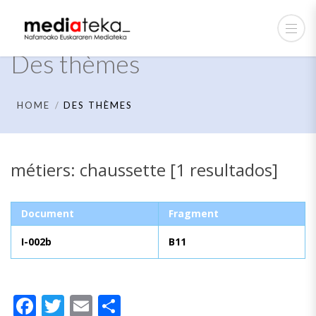
Des thèmes
HOME
DES THÈMES
métiers: chaussette [1 resultados]
Document
Fragment
I-002b
B11
Facebook
Twitter
Email
Partager