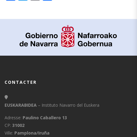
CONTACTER
EUSKARABIDEA
– Instituto Navarro del Euskera
Adresse:
Paulino Caballero 13
CP:
31002
Ville:
Pamplona/Iruña