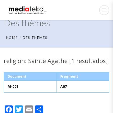
Des thèmes
HOME
DES THÈMES
religion: Sainte Agathe [1 resultados]
Document
Fragment
M-001
A07
Facebook
Twitter
Email
Partager