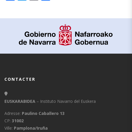
CONTACTER
EUSKARABIDEA
– Instituto Navarro del Euskera
Adresse:
Paulino Caballero 13
CP:
31002
Ville:
Pamplona/Iruña