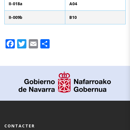
II-018a
A04
II-009b
B10
Facebook
Twitter
Email
Partager
CONTACTER