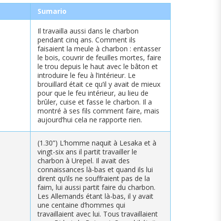
Sumario
Il travailla aussi dans le charbon
pendant cinq ans. Comment ils
faisaient la meule à charbon : entasser
le bois, couvrir de feuilles mortes, faire
le trou depuis le haut avec le bâton et
introduire le feu à l’intérieur. Le
brouillard était ce qu’il y avait de mieux
pour que le feu intérieur, au lieu de
brûler, cuise et fasse le charbon. Il a
montré à ses fils comment faire, mais
aujourd’hui cela ne rapporte rien.
(1.30”) L’homme naquit à Lesaka et à
vingt-six ans il partit travailler le
charbon à Urepel. Il avait des
connaissances là-bas et quand ils lui
dirent qu’ils ne souffraient pas de la
faim, lui aussi partit faire du charbon.
Les Allemands étant là-bas, il y avait
une centaine d’hommes qui
travaillaient avec lui. Tous travaillaient