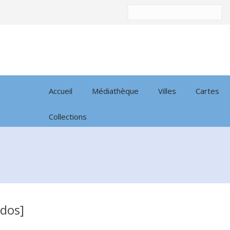
Trier
par:
Accueil
Médiathèque
Villes
Cartes
Collections
ados]