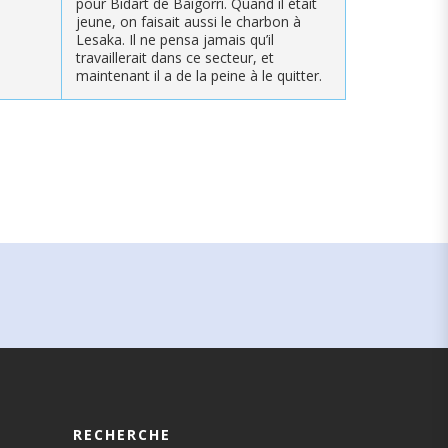
pour Bidart de Baigorri. Quand il était
jeune, on faisait aussi le charbon à
Lesaka. Il ne pensa jamais qu’il
travaillerait dans ce secteur, et
maintenant il a de la peine à le quitter.
RECHERCHE