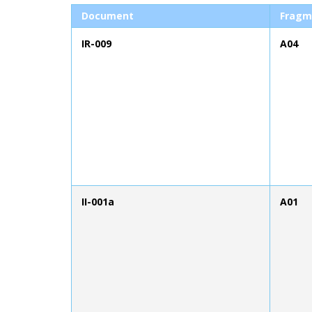
Document
Fragm
IR-009
A04
II-001a
A01