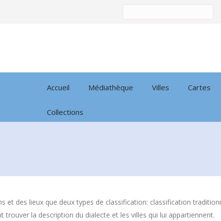
Trier
par:
Accueil
Médiathèque
Villes
Cartes
Collections
ns et des lieux que deux types de classification: classification tradi
 trouver la description du dialecte et les villes qui lui appartiennent.