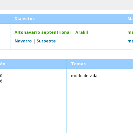
Dialectos
M
Altonavarro septentrional
|
Arakil
ma
Navarro
|
Suroeste
ma
ión
Temas
00
modo de vida
16