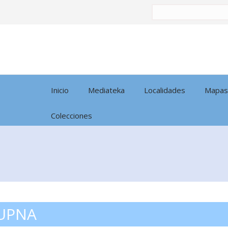
Buscar
por:
Inicio
Mediateka
Localidades
Mapas
Colecciones
 UPNA