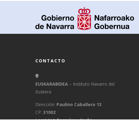
CONTACTO
EUSKARABIDEA
– Instituto Navarro del
Euskera
Dirección:
Paulino Caballero 13
CP:
31002
Localidad:
Pamplona/Iruña
Provincia:
Navarra
E-Mail:
info@euskarabidea.es