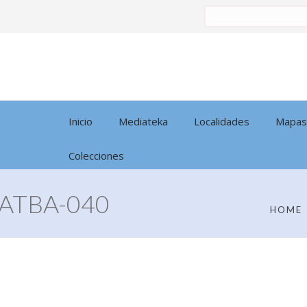
Buscar
por:
Inicio
Mediateka
Localidades
Mapas
Colecciones
ATBA-040
HOME