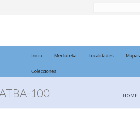
Buscar
por:
Inicio
Mediateka
Localidades
Mapas
Colecciones
ATBA-100
HOME