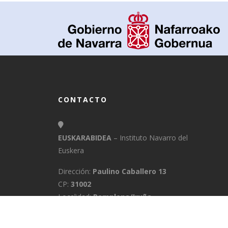
CONTACTO
EUSKARABIDEA
– Instituto Navarro del
Euskera
Dirección:
Paulino Caballero 13
CP:
31002
Localidad:
Pamplona/Iruña
Provincia:
Navarra
E-Mail:
info@euskarabidea.es