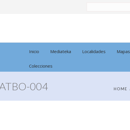
Buscar
por:
Inicio
Mediateka
Localidades
Mapas
Colecciones
ATBO-004
HOME