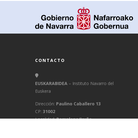
CONTACTO
EUSKARABIDEA
– Instituto Navarro del
Euskera
Dirección:
Paulino Caballero 13
CP:
31002
Localidad:
Pamplona/Iruña
Provincia:
Navarra
E-Mail:
info@euskarabidea.es