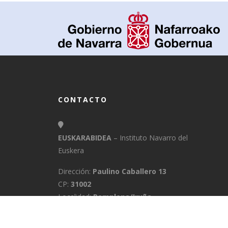
CONTACTO
EUSKARABIDEA
– Instituto Navarro del
Euskera
Dirección:
Paulino Caballero 13
CP:
31002
Localidad:
Pamplona/Iruña
Provincia:
Navarra
E-Mail:
info@euskarabidea.es