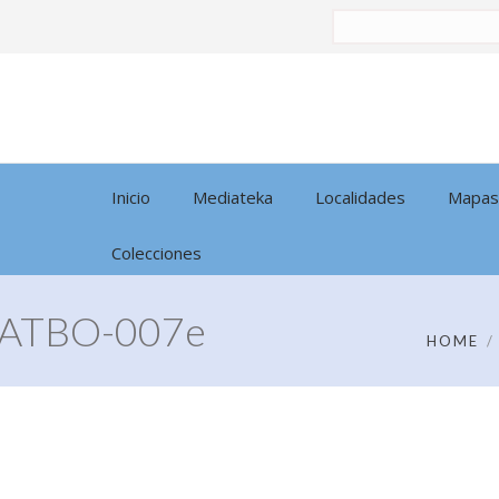
Buscar
por:
Inicio
Mediateka
Localidades
Mapas
Colecciones
ATBO-007e
HOME