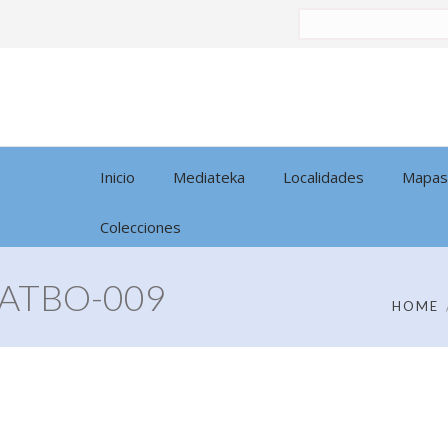
Buscar
por:
Inicio
Mediateka
Localidades
Mapas
Colecciones
ATBO-009
HOME