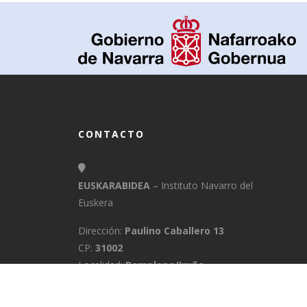
CONTACTO
EUSKARABIDEA
– Instituto Navarro del
Euskera
Dirección:
Paulino Caballero 13
CP:
31002
Localidad:
Pamplona/Iruña
Provincia:
Navarra
E-Mail:
info@euskarabidea.es