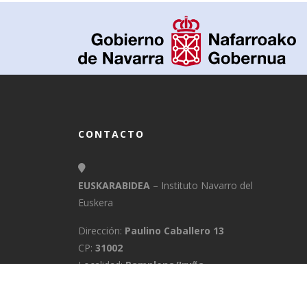
CONTACTO
EUSKARABIDEA
– Instituto Navarro del
Euskera
Dirección:
Paulino Caballero 13
CP:
31002
Localidad:
Pamplona/Iruña
Provincia:
Navarra
E-Mail:
info@euskarabidea.es