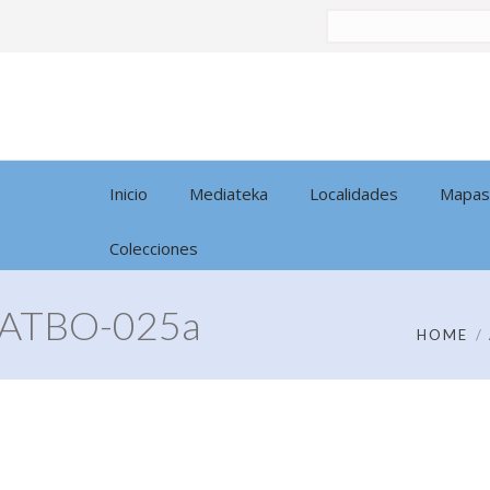
Buscar
por:
Inicio
Mediateka
Localidades
Mapas
Colecciones
ATBO-025a
HOME