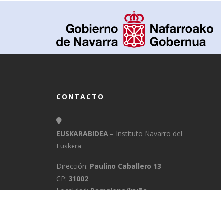
CONTACTO
EUSKARABIDEA
– Instituto Navarro del
Euskera
Dirección:
Paulino Caballero 13
CP:
31002
Localidad:
Pamplona/Iruña
Provincia:
Navarra
E-Mail:
info@euskarabidea.es