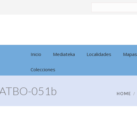
Buscar
por:
Inicio
Mediateka
Localidades
Mapas
Colecciones
ATBO-051b
HOME