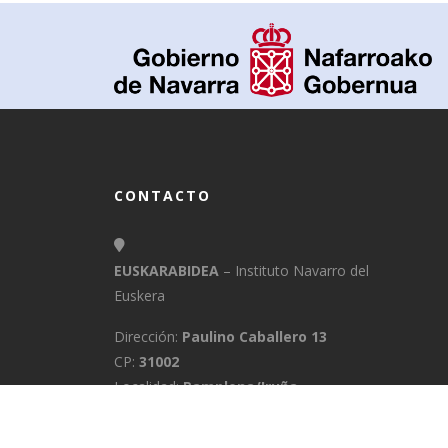
CONTACTO
EUSKARABIDEA
– Instituto Navarro del
Euskera
Dirección:
Paulino Caballero 13
CP:
31002
Localidad:
Pamplona/Iruña
Provincia:
Navarra
E-Mail:
info@euskarabidea.es