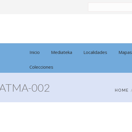
Buscar
por:
Inicio
Mediateka
Localidades
Mapas
Colecciones
 ATMA-002
HOME