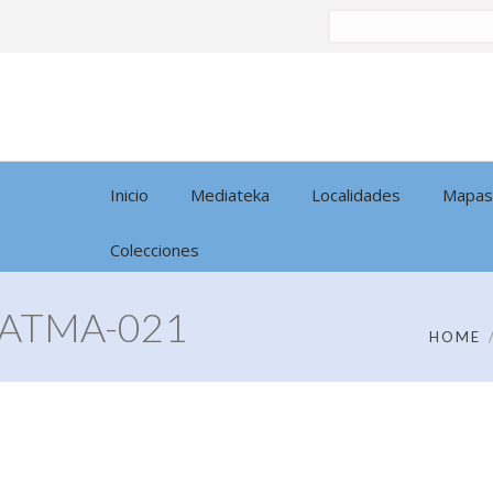
Buscar
por:
Inicio
Mediateka
Localidades
Mapas
Colecciones
 ATMA-021
HOME