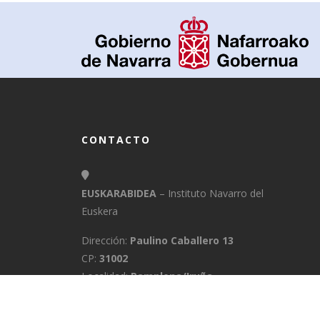
CONTACTO
EUSKARABIDEA
– Instituto Navarro del
Euskera
Dirección:
Paulino Caballero 13
CP:
31002
Localidad:
Pamplona/Iruña
Provincia:
Navarra
E-Mail:
info@euskarabidea.es