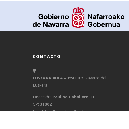
CONTACTO
EUSKARABIDEA
– Instituto Navarro del
Euskera
Dirección:
Paulino Caballero 13
CP:
31002
Localidad:
Pamplona/Iruña
Provincia:
Navarra
E-Mail:
info@euskarabidea.es