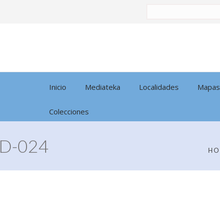
Buscar
por:
Inicio
Mediateka
Localidades
Mapas
Colecciones
D-024
HO