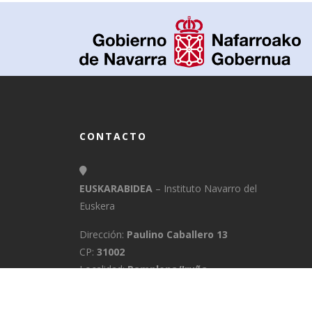
CONTACTO
EUSKARABIDEA
– Instituto Navarro del
Euskera
Dirección:
Paulino Caballero 13
CP:
31002
Localidad:
Pamplona/Iruña
Provincia:
Navarra
E-Mail:
info@euskarabidea.es