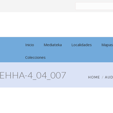
Buscar
por:
Inicio
Mediateka
Localidades
Mapas
Colecciones
EHHA-4_04_007
HOME
AUD