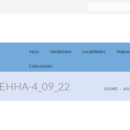
Buscar
por:
Inicio
Mediateka
Localidades
Mapas
Colecciones
EHHA-4_09_22
HOME
AU