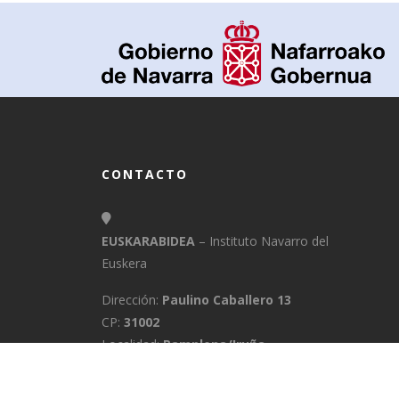
CONTACTO
EUSKARABIDEA
– Instituto Navarro del
Euskera
Dirección:
Paulino Caballero 13
CP:
31002
Localidad:
Pamplona/Iruña
Provincia:
Navarra
E-Mail:
info@euskarabidea.es