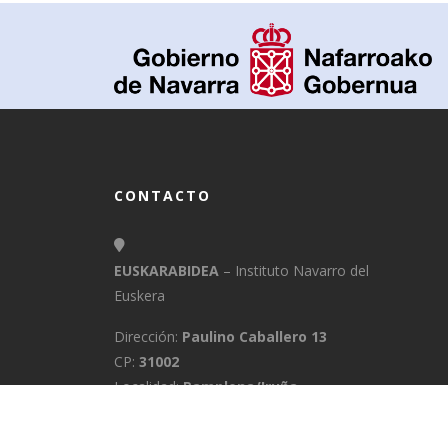
CONTACTO
EUSKARABIDEA
– Instituto Navarro del
Euskera
Dirección:
Paulino Caballero 13
CP:
31002
Localidad:
Pamplona/Iruña
Provincia:
Navarra
E-Mail:
info@euskarabidea.es