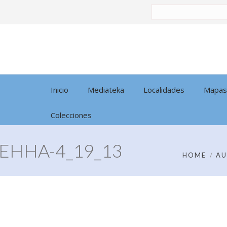
Buscar
por:
Inicio
Mediateka
Localidades
Mapas
Colecciones
EHHA-4_19_13
HOME
AU