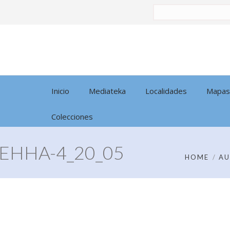
Buscar
por:
Inicio
Mediateka
Localidades
Mapas
Colecciones
EHHA-4_20_05
HOME
AU