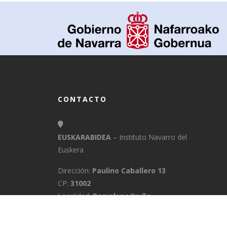
CONTACTO
EUSKARABIDEA
– Instituto Navarro del
Euskera
Dirección:
Paulino Caballero 13
CP:
31002
Localidad:
Pamplona/Iruña
Provincia:
Navarra
E-Mail:
info@euskarabidea.es