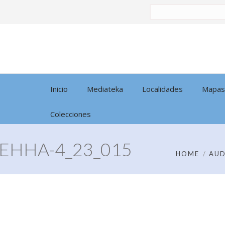
Buscar
por:
Inicio
Mediateka
Localidades
Mapas
Colecciones
EHHA-4_23_015
HOME
AUD