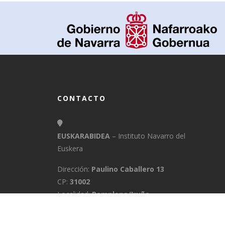
CONTACTO
EUSKARABIDEA
– Instituto Navarro del
Euskera
Dirección:
Paulino Caballero 13
CP:
31002
Localidad:
Pamplona/Iruña
Provincia:
Navarra
E-Mail:
info@euskarabidea.es