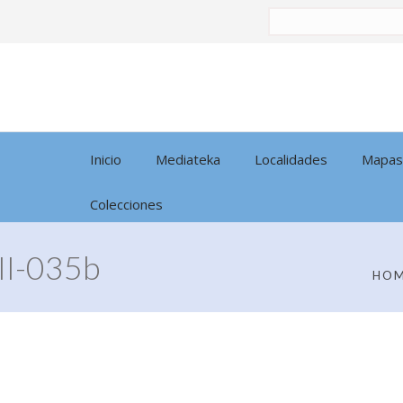
Buscar
por:
Inicio
Mediateka
Localidades
Mapas
Colecciones
I-035b
HO