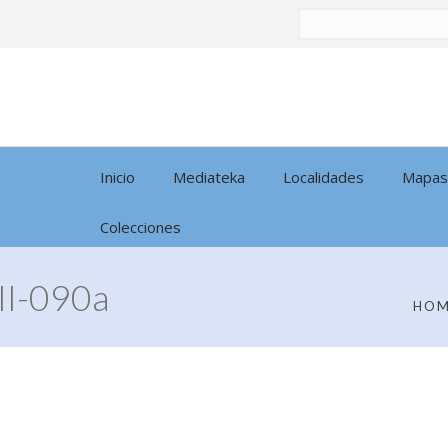
Buscar
por:
Inicio
Mediateka
Localidades
Mapas
Colecciones
I-090a
HO