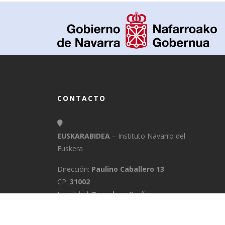
CONTACTO
EUSKARABIDEA
– Instituto Navarro del
Euskera
Dirección:
Paulino Caballero 13
CP:
31002
Localidad:
Pamplona/Iruña
Provincia:
Navarra
E-Mail:
info@euskarabidea.es