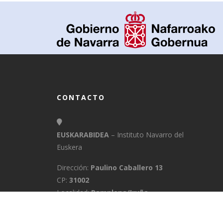
CONTACTO
EUSKARABIDEA
– Instituto Navarro del
Euskera
Dirección:
Paulino Caballero 13
CP:
31002
Localidad:
Pamplona/Iruña
Provincia:
Navarra
E-Mail:
info@euskarabidea.es