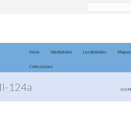
Buscar
por:
Inicio
Mediateka
Localidades
Mapas
Colecciones
I-124a
HO