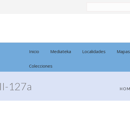
Buscar
por:
Inicio
Mediateka
Localidades
Mapas
Colecciones
I-127a
HO