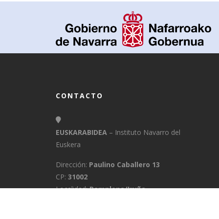
CONTACTO
EUSKARABIDEA
– Instituto Navarro del
Euskera
Dirección:
Paulino Caballero 13
CP:
31002
Localidad:
Pamplona/Iruña
Provincia:
Navarra
E-Mail:
info@euskarabidea.es