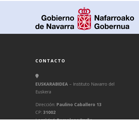
CONTACTO
EUSKARABIDEA
– Instituto Navarro del
Euskera
Dirección:
Paulino Caballero 13
CP:
31002
Localidad:
Pamplona/Iruña
Provincia:
Navarra
E-Mail:
info@euskarabidea.es