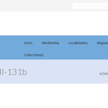
Buscar
por:
Inicio
Mediateka
Localidades
Mapas
Colecciones
I-131b
HO