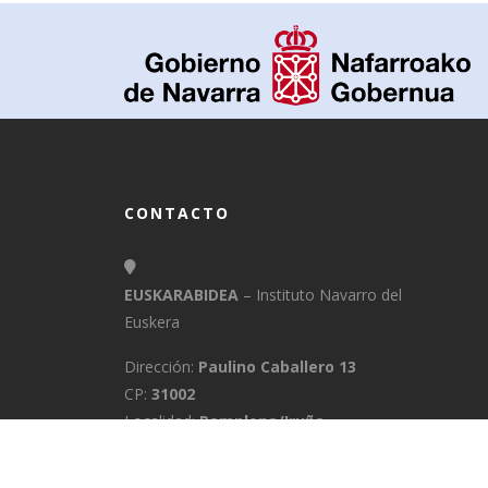
CONTACTO
EUSKARABIDEA
– Instituto Navarro del
Euskera
Dirección:
Paulino Caballero 13
CP:
31002
Localidad:
Pamplona/Iruña
Provincia:
Navarra
E-Mail:
info@euskarabidea.es