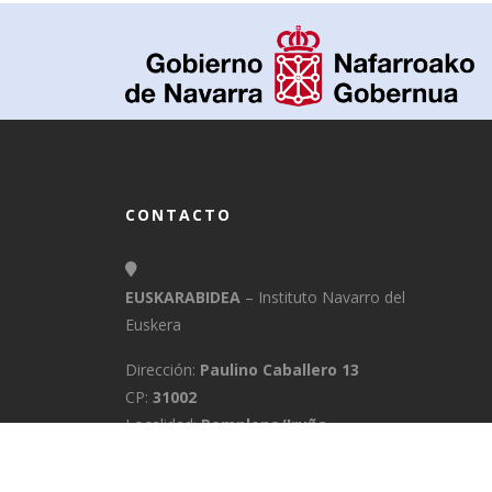
CONTACTO
EUSKARABIDEA
– Instituto Navarro del
Euskera
Dirección:
Paulino Caballero 13
CP:
31002
Localidad:
Pamplona/Iruña
Provincia:
Navarra
E-Mail:
info@euskarabidea.es