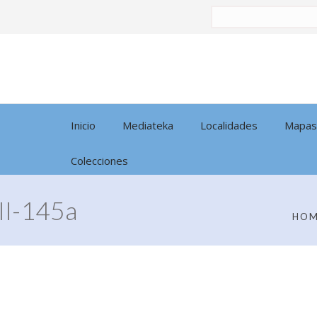
Buscar
por:
Inicio
Mediateka
Localidades
Mapas
Colecciones
I-145a
HO