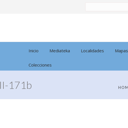
Buscar
por:
Inicio
Mediateka
Localidades
Mapas
Colecciones
I-171b
HO