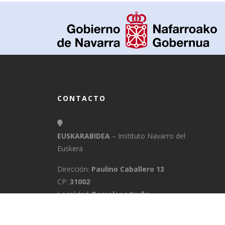
CONTACTO
EUSKARABIDEA
– Instituto Navarro del
Euskera
Dirección:
Paulino Caballero 13
CP:
31002
Localidad:
Pamplona/Iruña
Provincia:
Navarra
E-Mail:
info@euskarabidea.es